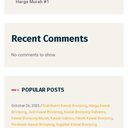
Harga Murah #1
Recent Comments
No comments to show.
POPULAR POSTS
at
October 26, 2025
/
Distributor Kawat Bronjong
,
Harga Kawat
Octo
Bronjong
,
Jual Kawat Bronjong
,
Kawat Bronjong Galvanis
,
Bron
ong
,
Kawat Bronjong Murah
,
Kawat Gabion
,
Pabrik Kawat Bronjong
,
Kawa
Produsen Kawat Bronjong
,
Supplier Kawat Bronjong
Prod