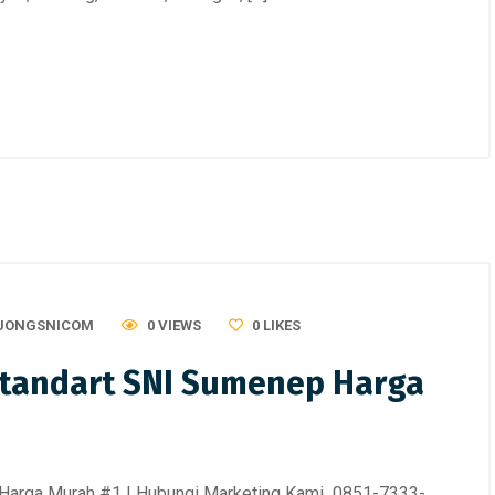
JONGSNICOM
0 VIEWS
0
LIKES
Standart SNI Sumenep Harga
 Harga Murah #1 | Hubungi Marketing Kami 0851-7333-