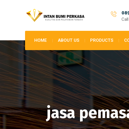
08
Cal
HOME
ABOUT US
PRODUCTS
C
jasa pemas