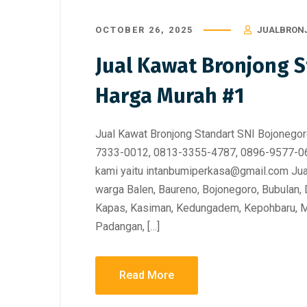
Murah
,
Kawat Gabion
,
Pabrik Kawat Bronjong
,
Murah
,
Kaw
Produsen Kawat Bronjong
,
Supplier Kawat
Produsen K
OCTOBER 26, 2025
JUALBRON
Bronjong
Bronjong
Jual Kawat Bronjong Standart SNI
Jual Ka
Jual Kawat Bronjong 
Bojonegoro Harga Murah #1
Ponorog
Harga Murah #1
Jual Kawat Bronjong Standart SNI Bojonego
7333-0012, 0813-3355-4787, 0896-9577-060
kami yaitu intanbumiperkasa@gmail.com Jua
warga Balen, Baureno, Bojonegoro, Bubulan, 
Kapas, Kasiman, Kedungadem, Kepohbaru, 
Padangan, […]
Read More