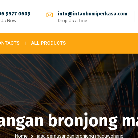
96 9577 0609
info@intanbumiperkasa.com
l Us Now
Drop Us a Line
ONTACTS
ALL PRODUCTS
angan bronjong 
Home
jasa pemasangan bronjong maguwoharjo