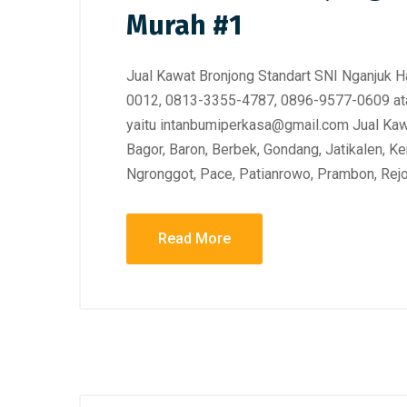
Murah #1
Jual Kawat Bronjong Standart SNI Nganjuk 
0012, 0813-3355-4787, 0896-9577-0609 ata
yaitu intanbumiperkasa@gmail.com Jual Kaw
Bagor, Baron, Berbek, Gondang, Jatikalen, K
Ngronggot, Pace, Patianrowo, Prambon, Rej
Read More
October 26, 2025
/
Distributor Kawat Bronjong
,
October 14,
Harga Kawat Bronjong
,
Jual Kawat Bronjong
,
Harga Kawa
Kawat Bronjong Galvanis
,
Kawat Bronjong
Kawat Bron