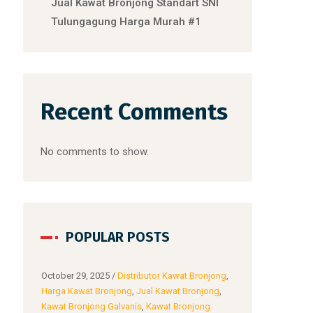
Jual Kawat Bronjong Standart SNI
Tulungagung Harga Murah #1
Recent Comments
No comments to show.
POPULAR POSTS
ronjong
,
October 26, 2025
/
Distributor Kawat Bronjong
,
October 14, 2025
njong
,
Harga Kawat Bronjong
,
Jual Kawat Bronjong
,
Harga Kawat Bro
ong
Kawat Bronjong Galvanis
,
Kawat Bronjong
Kawat Bronjong G