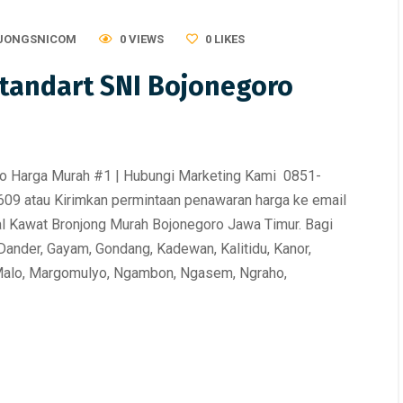
at Gabion
,
Pabrik Kawat Bronjong
,
Murah
,
Kawat Gabion
,
Pabrik Kawat Br
awat Bronjong
,
Supplier Kawat
Produsen Kawat Bronjong
,
Supplier Ka
JONGSNICOM
0 VIEWS
0
LIKES
Bronjong
wat Bronjong Standart SNI
Jual Kawat Bronjong Standa
Standart SNI Bojonegoro
o Harga Murah #1
Nganjuk Harga Murah #1
ro Harga Murah #1 | Hubungi Marketing Kami 0851-
9 atau Kirimkan permintaan penawaran harga ke email
l Kawat Bronjong Murah Bojonegoro Jawa Timur. Bagi
Dander, Gayam, Gondang, Kadewan, Kalitidu, Kanor,
Malo, Margomulyo, Ngambon, Ngasem, Ngraho,