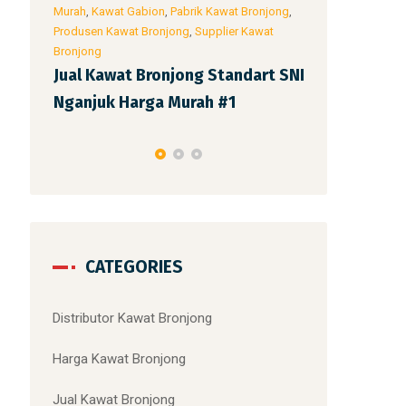
onjong
,
Murah
,
Kawat Gabion
,
Pabrik Kawat Bronjong
,
Murah
,
Kawat Ga
wat
Produsen Kawat Bronjong
,
Supplier Kawat
Produsen Kawat 
Bronjong
Bronjong
rt SNI
Jual Kawat Bronjong Standart SNI
Jual Kawat 
Bojonegoro Harga Murah #1
Ponorogo H
CATEGORIES
Distributor Kawat Bronjong
Harga Kawat Bronjong
Jual Kawat Bronjong