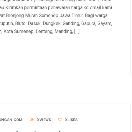
u Kirimkan permintaan penawaran harga ke email kami
wat Bronjong Murah Sumenep Jawa Timur. Bagi warga
tuputih, Bluto, Dasuk, Dungkek, Ganding, Gapura, Gayam,
an, Kota Sumenep, Lenteng, Manding, […]
ONGSNICOM
0 VIEWS
0
LIKES