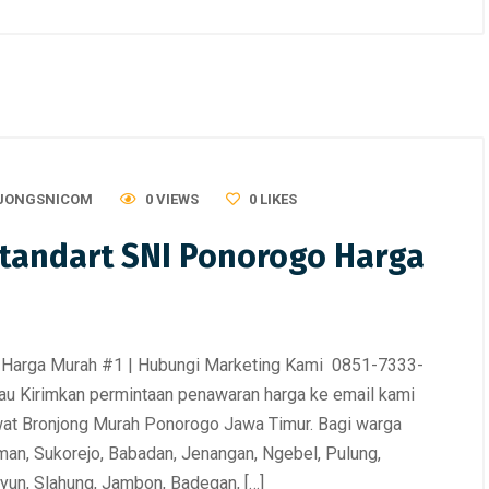
JONGSNICOM
0 VIEWS
0
LIKES
Standart SNI Ponorogo Harga
o Harga Murah #1 | Hubungi Marketing Kami 0851-7333-
u Kirimkan permintaan penawaran harga ke email kami
at Bronjong Murah Ponorogo Jawa Timur. Bagi warga
man, Sukorejo, Babadan, Jenangan, Ngebel, Pulung,
yun, Slahung, Jambon, Badegan, […]