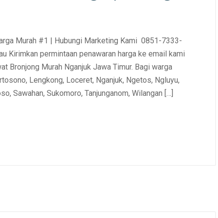
Harga Murah #1 | Hubungi Marketing Kami 0851-7333-
u Kirimkan permintaan penawaran harga ke email kami
at Bronjong Murah Nganjuk Jawa Timur. Bagi warga
ertosono, Lengkong, Loceret, Nganjuk, Ngetos, Ngluyu,
oso, Sawahan, Sukomoro, Tanjunganom, Wilangan […]
 2025
/
Distributor Kawat Bronjong
,
October 29, 2025
/
Distributor Kawat B
t Bronjong
,
Jual Kawat Bronjong
,
Harga Kawat Bronjong
,
Jual Kawat Bro
jong Galvanis
,
Kawat Bronjong
Kawat Bronjong Galvanis
,
Kawat Bronj