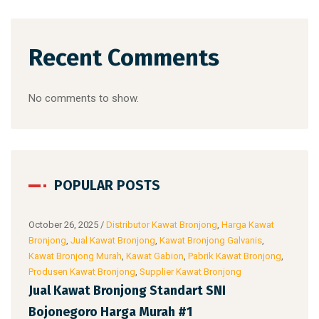
Recent Comments
No comments to show.
POPULAR POSTS
at
October 26, 2025
/
Distributor Kawat Bronjong
,
Harga Kawat
Octo
Bronjong
,
Jual Kawat Bronjong
,
Kawat Bronjong Galvanis
,
Bron
ong
,
Kawat Bronjong Murah
,
Kawat Gabion
,
Pabrik Kawat Bronjong
,
Kawa
Produsen Kawat Bronjong
,
Supplier Kawat Bronjong
Prod
uk
Jual Kawat Bronjong Standart SNI
Jua
Bojonegoro Harga Murah #1
Har