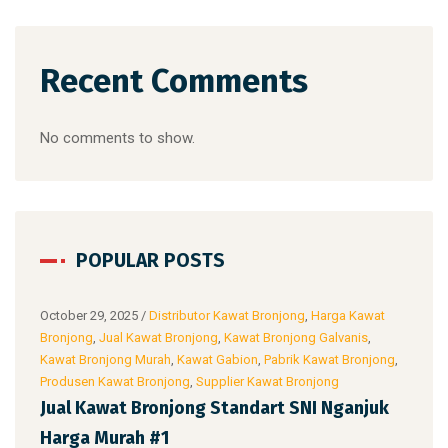
Recent Comments
No comments to show.
POPULAR POSTS
at
October 29, 2025
/
Distributor Kawat Bronjong
,
Harga Kawat
Octo
Bronjong
,
Jual Kawat Bronjong
,
Kawat Bronjong Galvanis
,
Bron
ong
,
Kawat Bronjong Murah
,
Kawat Gabion
,
Pabrik Kawat Bronjong
,
Kawa
Produsen Kawat Bronjong
,
Supplier Kawat Bronjong
Prod
ogo
Jual Kawat Bronjong Standart SNI Nganjuk
Jua
Harga Murah #1
Boj