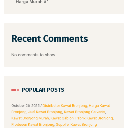
Harga Murah #1
Recent Comments
No comments to show.
POPULAR POSTS
at
October 26, 2025
/
Distributor Kawat Bronjong
,
Harga Kawat
Octo
Bronjong
,
Jual Kawat Bronjong
,
Kawat Bronjong Galvanis
,
Bron
ong
,
Kawat Bronjong Murah
,
Kawat Gabion
,
Pabrik Kawat Bronjong
,
Kawa
Produsen Kawat Bronjong
,
Supplier Kawat Bronjong
Prod